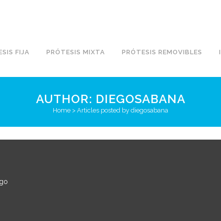
SIS FIJA
PRÓTESIS MIXTA
PRÓTESIS REMOVIBLES
AUTHOR: DIEGOSABANA
Home
>
Articles posted by diegosabana